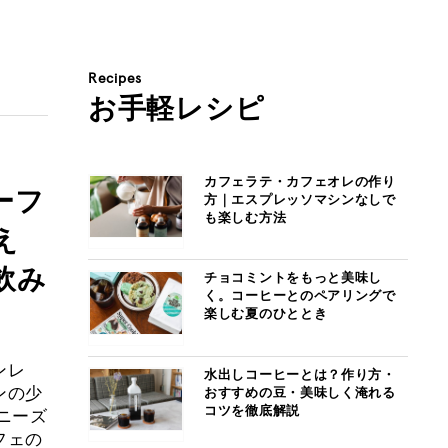
Recipes
お手軽レシピ
カフェラテ・カフェオレの作り
ーフ
方｜エスプレッソマシンなしで
も楽しむ方法
え
飲み
チョコミントをもっと美味し
く。コーヒーとのペアリングで
楽しむ夏のひととき
ンレ
水出しコーヒーとは？作り方・
ンの少
おすすめの豆・美味しく淹れる
コツを徹底解説
ニーズ
フェの