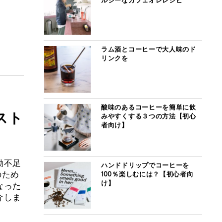
ルシーなカフェオレレシピ
ラム酒とコーヒーで大人味のド
リンクを
酸味のあるコーヒーを簡単に飲
スト
みやすくする３つの方法【初心
者向け】
動不足
ハンドドリップでコーヒーを
のため
100％楽しむには？【初心者向
け】
なった
介しま