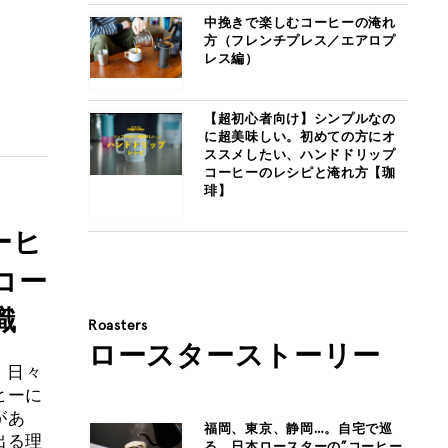
中挽きで楽しむコーヒーの淹れ
方（フレンチプレス／エアロプ
レス編）
【超初心者向け】シンプルなの
に超美味しい。初めての方にオ
ススメしたい、ハンドドリップ
コーヒーのレシピと淹れ方【珈
琲】
ーヒ
コー
識
Roasters
ロースターストーリー
、日々
ヒーに
があ
福岡、東京、静岡…。自宅で巡
出る理
る、日本ロースターの”コーヒー