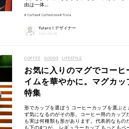
由は一体…
Coffee
Coffeetime
Trivia
Yutaro | デザイナー
2021/10/25
COFFEE
GOODS
LIFESTYLE
お気に入りのマグでコーヒ
イムを華やかに。マグカッ
特集
形でカップを選ぼう コーヒーカップを選ぶと
ず気になるのがその形。コーヒー用のカップ
も実は何種類も形があります。代表的なもの
も下の4つが。 レギュラーカップ もっともベ