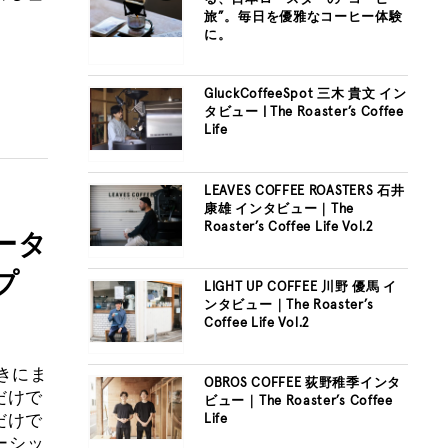
旅”。毎日を優雅なコーヒー体験
に。
GluckCoffeeSpot 三木 貴文 イン
タビュー | The Roaster’s Coffee
Life
LEAVES COFFEE ROASTERS 石井
康雄 インタビュー｜The
Roaster’s Coffee Life Vol.2
ータ
プ
LIGHT UP COFFEE 川野 優馬 イ
ンタビュー｜The Roaster’s
Coffee Life Vol.2
きにま
OBROS COFFEE 荻野稚季インタ
だけで
ビュー｜The Roaster’s Coffee
だけで
Life
ーシッ