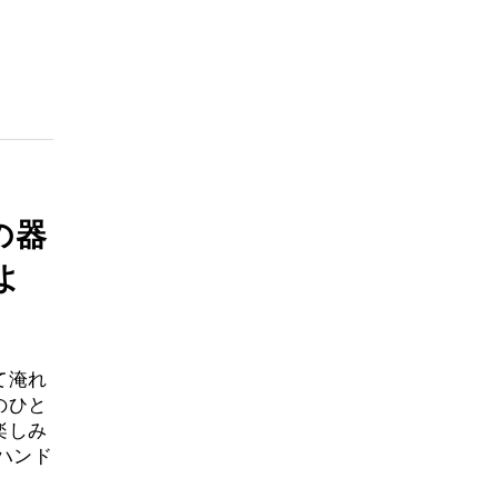
の器
よ
て淹れ
のひと
楽しみ
ハンド