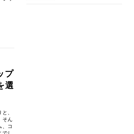
ップ
を選
りと、
。そん
ム、コ
じでし