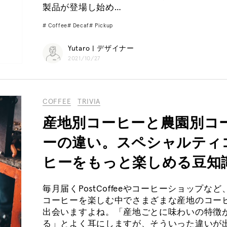
製品が登場し始め…
Coffee
Decaf
Pickup
Yutaro | デザイナー
2021/10/27
COFFEE
TRIVIA
産地別コーヒーと農園別コ
ーの違い。スペシャルティ
ヒーをもっと楽しめる豆知
毎月届くPostCoffeeやコーヒーショップなど
コーヒーを楽しむ中でさまざまな産地のコー
出会いますよね。「産地ごとに味わいの特徴
る」とよく耳にしますが、そういった違いが