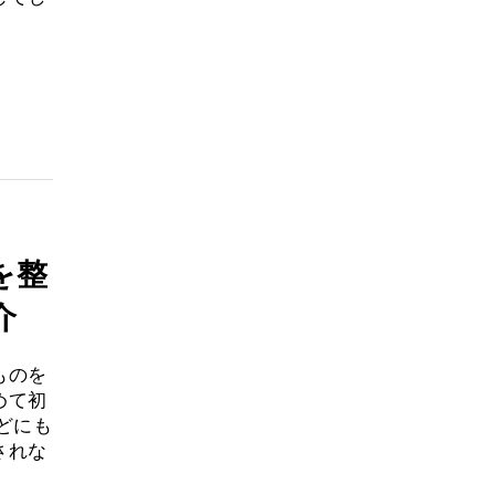
を整
介
ものを
めて初
どにも
されな