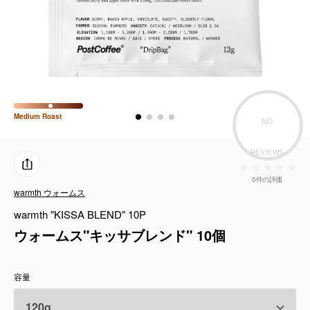
コーヒーセット
ミルク・フード類
アクセサリ
CFFBNS
Medium
Roast
NO
REVIEWS
ギフトセット
0件の評価
リキッド
warmth ウォームス
warmth "KISSA BLEND" 10P
特集
ウォームス"キッサブレンド" 10個
卸販売
容量
コーヒーのサブスク