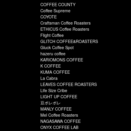
COFFEE COUNTY
Coffee Supreme
COYOTE
Craftsman Coffee Roasters
ETHICUS Coffee Roasters
Flight Coffee
GLITCH COFFEE&ROASTERS
Gluck Coffee Spot
hazeru coffee
KARIOMONS COFFEE
K COFFEE
KUMA COFFEE
La Cabra
LEAVES COFFEE ROASTERS
Life Size Cribe
LIGHT UP COFFEE
豆ポレポレ
MANLY COFFEE
Mel Coffee Roasters
NAGASAWA COFFEE
ONYX COFFEE LAB