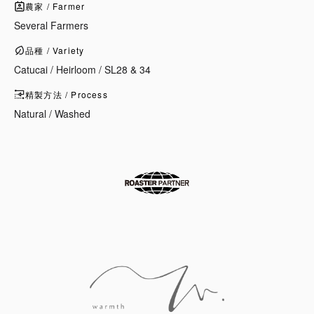
農家 / Farmer
Several Farmers
品種 / Variety
Catucai / Heirloom / SL28 & 34
精製方法 / Process
Natural / Washed