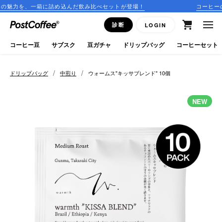
箱に詰め込んだ飲み比べセットが登場！
コーヒーのサブスクリ
close
診断
LOGIN
ログイン
コーヒー豆
サブスク
豆ガチャ
ドリップバッグ
コーヒーセット
新規会員登録
/
/
ドリップバッグ
中煎り
ウォームス"キッサブレンド" 10個
コーヒーマップ
NEW
商品を探す
keyboard_arrow_right
コーヒー豆
豆ガチャ
ドリップバッグ