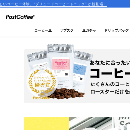
ニック” が新登場！
税込2,000円以上のご購入で送料無料
close
ログイン
コーヒー豆
サブスク
豆ガチャ
ドリップバッグ
新規会員登録
コーヒーマップ
商品を探す
keyboard_arrow_right
コーヒー豆
豆ガチャ
ドリップバッグ