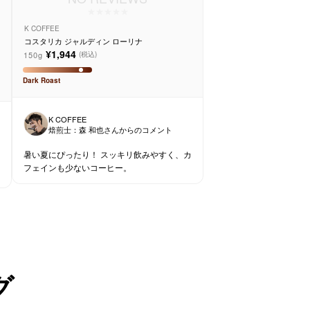
K COFFEE
コスタリカ ジャルディン ローリナ
¥1,944
150g
(税込)
Dark
Roast
K COFFEE
焙煎士：
森 和也
さんからのコメント
暑い夏にぴったり！ スッキリ飲みやすく、カ
フェインも少ないコーヒー。
グ