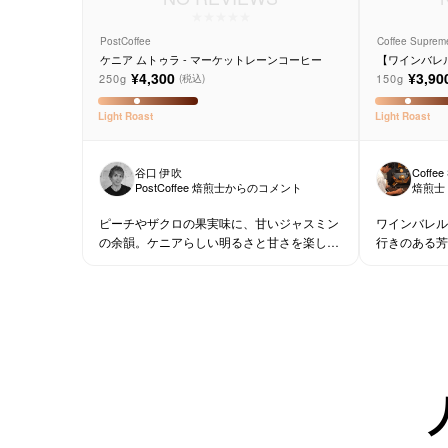
PostCoffee
Coffee Suprem
ケニア ムトゥラ - マーケットレーンコーヒー
【ワインバレ
ィーニョ デ 
¥4,300
¥3,90
250g
150g
(税込)
Light
Roast
Light
Roast
谷口 伊吹
Coffee
PostCoffee 焙煎士からのコメント
焙煎士
ピーチやザクロの果実味に、甘いジャスミン
ワインバレル
の余韻。ケニアらしい明るさと甘さを楽しむ
行きのある芳
一杯。
ーヒー好きな
方にも。