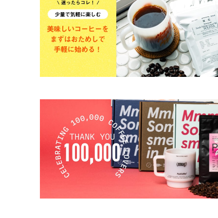
コーヒーセット
ミルク・フード類
アクセサリ
CFFBNS
ギフトセット
リキッド
特集
卸販売
コーヒーのサブスク