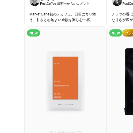
PostCoffee 焙煎士からのコメント
Post
Market Lane初のデカフェ。日常に寄り添
ナッツの香ば
う、甘さと心地よい余韻を楽しむ一杯。
な甘さが広がる
ルの一杯。
NEW
NEW
プラ
NO REVIEWS