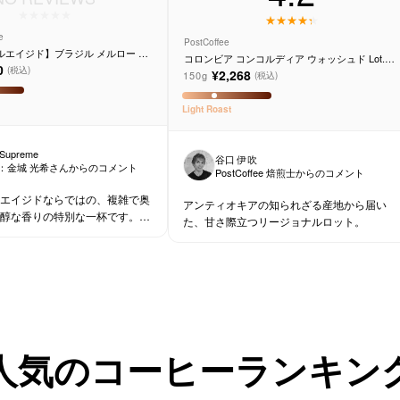
e
PostCoffee
ルエイジド】ブラジル メルロー ヴ
コロンビア コンコルディア ウォッシュド Lot.RC
ヴィニーニョ
0
02
(税込)
¥2,268
150g
(税込)
Light
Roast
 Supreme
谷口 伊吹
：
金城 光希
さんからのコメント
PostCoffee 焙煎士からのコメント
エイジドならではの、複雑で奥
アンティオキアの知られざる産地から届い
醇な香りの特別な一杯です。コ
た、甘さ際立つリージョナルロット。
方にはもちろん、ワイン好きな
人気のコーヒーランキン