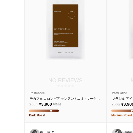
NO REVIEWS
PostCoffee
PostCoffee
デカフェ コロンビア サンアントニオ - マーケッ
ブラジル アイ
トレーンコーヒー
¥3,900
¥3,90
250g
250g
(税込)
Dark
Roast
Medium
Roast
谷口 伊吹
Pauline