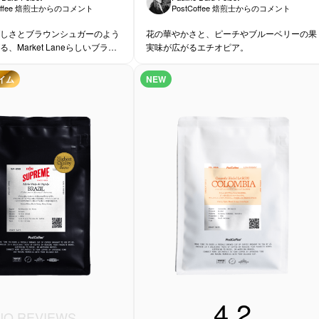
Coffee 焙煎士からのコメント
PostCoffee 焙煎士からのコメント
しさとブラウンシュガーのよう
花の華やかさと、ピーチやブルーベリーの果
、Market Laneらしいブラジ
実味が広がるエチオピア。
イム
NEW
4.2
NO REVIEWS