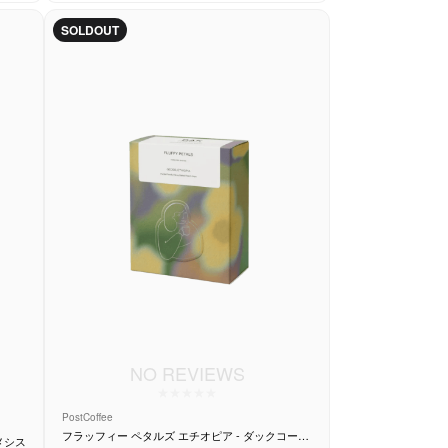
SOLDOUT
NO REVIEWS
PostCoffee
フラッフィー ペタルズ エチオピア - ダックコーヒ
ンカ カリサル - ネメシス