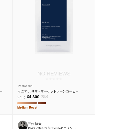
NO REVIEWS
PostCoffee
ー
ケニア ルリマ - マーケットレーンコーヒー
¥4,300
250g
(税込)
Medium
Roast
三好 涼太
PostCoffee 焙煎士からのコメント