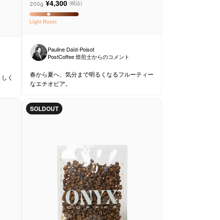
ーロースターズ
¥4,300
200g
(税込)
Light
Roast
Pauline Daïd-Poisot
PostCoffee 焙煎士からのコメント
春から夏へ、気分まで明るくなるフルーティー
さしく
なエチオピア。
SOLDOUT