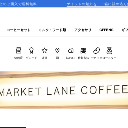
料
ゲイシャの魅力を、一箱に詰め込んだ飲み比べセットが
コーヒーセット
ミルク・フード類
アクセサリ
CFFBNS
ギ
焙煎度
グレード
評価
国
味わい
精製方法
デカフェ
ロースター