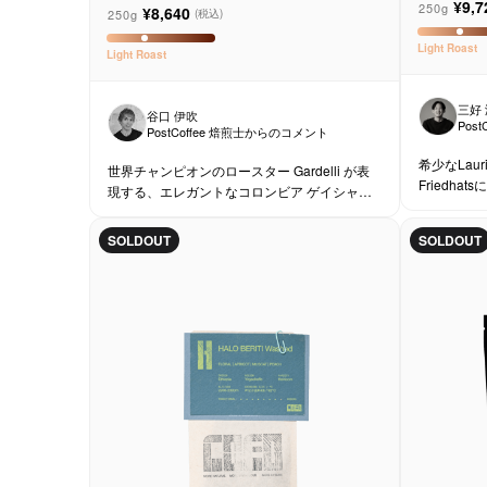
ードハッツ
¥9,7
デッリ
250g
¥8,640
250g
(税込)
Light
Roast
Light
Roast
三好
谷口 伊吹
Pos
PostCoffee 焙煎士からのコメント
希少なLau
世界チャンピオンのロースター Gardelli が表
Friedh
現する、エレガントなコロンビア ゲイシャで
ブラジルコ
す。
一杯です。
SOLDOUT
SOLDOUT