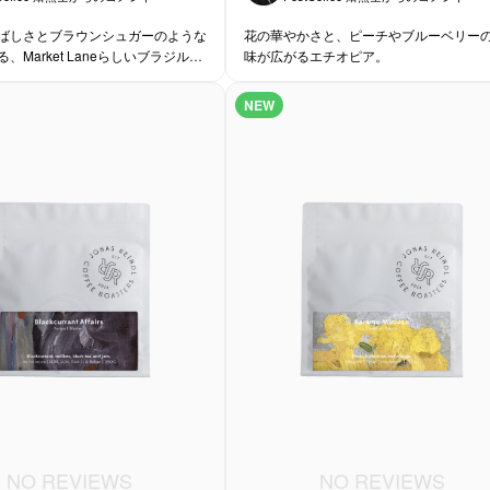
ばしさとブラウンシュガーのような
花の華やかさと、ピーチやブルーベリー
、Market Laneらしいブラジルの
味が広がるエチオピア。
NEW
NO REVIEWS
NO REVIEWS