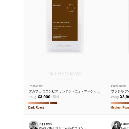
サービス
お知らせ
よくある質問
店舗情報
NO REVIEWS
PostCoffee
PostCoffee
デカフェ コロンビア サンアントニオ - マーケット
ブラジル ア
レーンコーヒー
¥3,900
¥3,9
250g
250g
(税込)
Dark
Roast
Medium
Roas
谷口 伊吹
Pauli
PostCoffee 焙煎士からのコメント
Pos