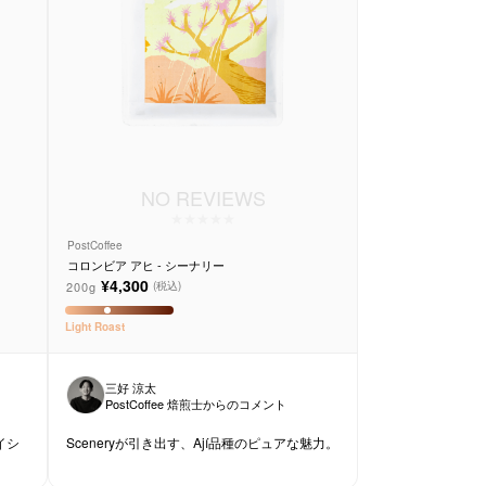
NO REVIEWS
PostCoffee
コロンビア アヒ - シーナリー
¥4,300
200g
(税込)
Light
Roast
三好 涼太
PostCoffee 焙煎士からのコメント
ゲイシ
Sceneryが引き出す、Ají品種のピュアな魅力。