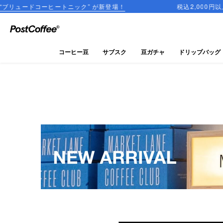
トニック” が新登場！
税込2,000円以上のご購入で送料無
close
ログイン
コーヒー豆
サブスク
豆ガチャ
ドリップバッグ
新規会員登録
コーヒーマップ
商品を探す
keyboard_arrow_right
コーヒー豆
豆ガチャ
ドリップバッグ