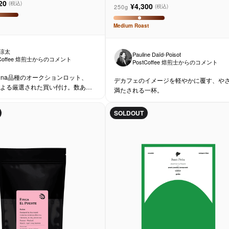
20
(税込)
¥4,300
250g
(税込)
Medium
Roast
 涼太
Pauline Daïd-Poisot
tCoffee 焙煎士からのコメント
PostCoffee 焙煎士からのコメント
rina品種のオークションロット、
デカフェのイメージを軽やかに覆す、や
atsによる厳選された買い付け。数ある
満たされる一杯。
ーヒーの中でも、見逃せない特別な
SOLDOUT