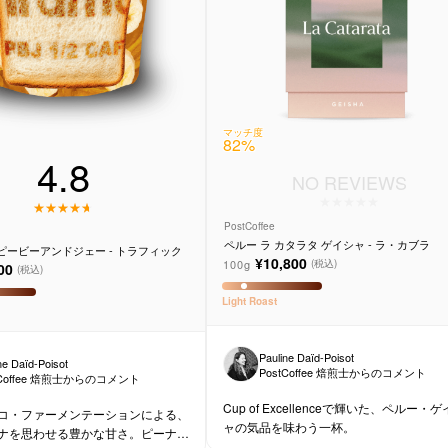
マッチ度
82
%
4.8
NO REVIEWS
PostCoffee
ペルー ラ カタラタ ゲイシャ - ラ・カブラ
ピービーアンドジェー - トラフィック
¥10,800
100g
(税込)
00
(税込)
Light
Roast
Pauline Daïd-Poisot
ne Daïd-Poisot
PostCoffee 焙煎士からのコメント
tCoffee 焙煎士からのコメント
Cup of Excellenceで輝いた、ペルー・
コ・ファーメンテーションによる、
ャの気品を味わう一杯。
ナを思わせる豊かな甘さ。ピーナッ