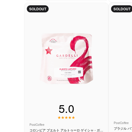
ツバターの
の果実味が
SOLDOUT
SOLDOUT
仕上がって
5.0
PostCoffee
PostCoffee
ブラジル バ
コロンビア プエルト アルトゥーロ ゲイシャ - ガル