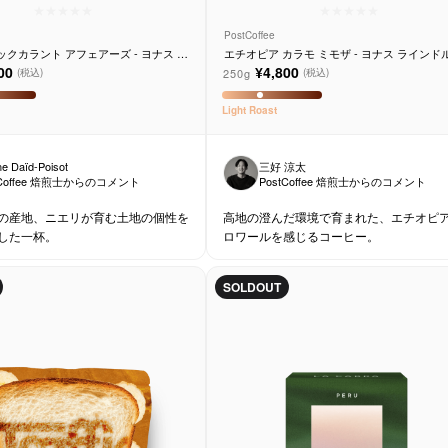
PostCoffee
ックカラント アフェアーズ - ヨナス ラ
エチオピア カラモ ミモザ - ヨナス ラインド
00
¥4,800
250g
(税込)
(税込)
Light
Roast
ne Daïd-Poisot
三好 涼太
tCoffee 焙煎士からのコメント
PostCoffee 焙煎士からのコメント
の産地、ニエリが育む土地の個性を
高地の澄んだ環境で育まれた、エチオピ
した一杯。
ロワールを感じるコーヒー。
SOLDOUT