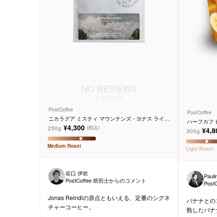
NO REVIEWS
PostCoffee
PostCoffee
ニカラグア ミスティ マウンテンズ - ヨナス ライン
ハーフカフ 
ドル
¥4,300
250g
(税込)
¥4,8
300g
Medium
Roast
Light
Roast
谷口 伊吹
Pauli
PostCoffee 焙煎士からのコメント
Pos
Jonas Reindlの原点ともいえる、定番のシグネ
バナナとの
チャーコーヒー。
熟したバナ