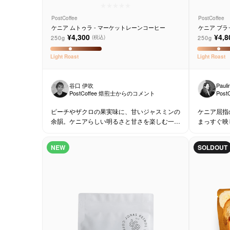
PostCoffee
PostCoffee
ケニア ムトゥラ - マーケットレーンコーヒー
ケニア ブラ
インドル
¥4,300
¥4,8
250g
250g
(税込)
Light
Roast
Light
Roast
谷口 伊吹
Pauli
PostCoffee 焙煎士からのコメント
Pos
ピーチやザクロの果実味に、甘いジャスミンの
ケニア屈指
余韻。ケニアらしい明るさと甘さを楽しむ一
まっすぐ映
杯。
NEW
SOLDOUT