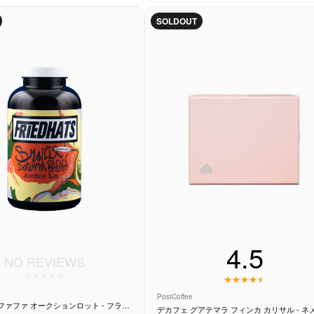
ようなクリーミーなコクに、ジャム
重なり、デザートのような味わいに
SOLDOUT
います。
4.5
NO REVIEWS
PostCoffee
ファファ オークションロット - フライ
デカフェ グアテマラ フィ