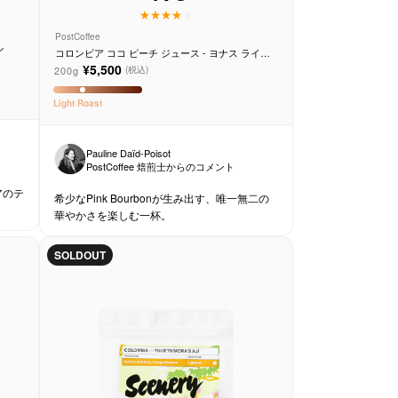
PostCoffee
ル
コロンビア ココ ピーチ ジュース - ヨナス ライン
ドル
¥5,500
200g
(税込)
Light
Roast
Pauline Daïd-Poisot
PostCoffee 焙煎士からのコメント
アのテ
希少なPink Bourbonが生み出す、唯一無二の
華やかさを楽しむ一杯。
SOLDOUT